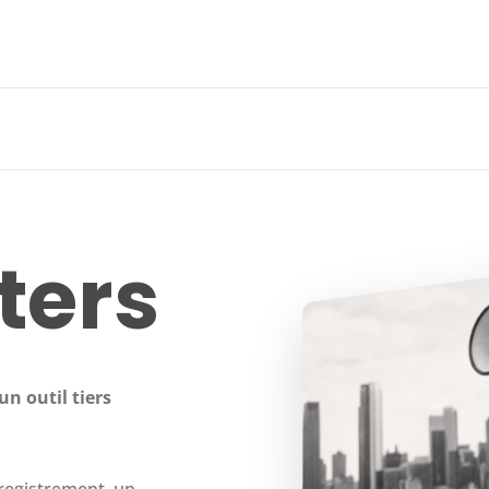
ters
un outil tiers
registrement, un