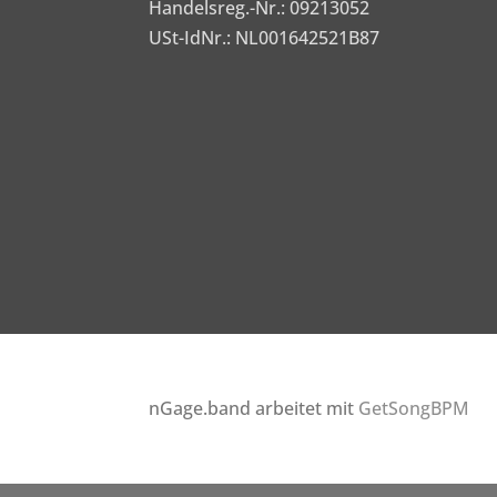
Handelsreg.-Nr.: 09213052
USt-IdNr.: NL001642521B87
nGage.band arbeitet mit
GetSongBPM