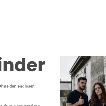
inder
. Ohne den endlosen
n du in einer Band mit