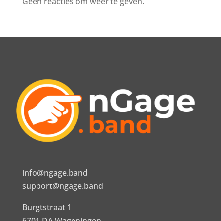
Geen reacties om weer te geven.
info@ngage.band
support@ngage.band
Burgtstraat 1
6701 DA Wageningen