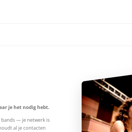
aar je het nodig hebt.
e bands — je netwerk is
oudt al je contacten