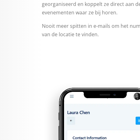
georganiseerd en koppelt ze direct aan 
evenementen waar ze bij horen.
Nooit meer spitten in e-mails om het nu
van de locatie te vinden.