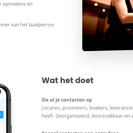
de optredens en
mmer van het laadperron
Wat het doet
Sla al je contacten op
Locaties, promotors, boekers, leveranci
heeft. Georganiseerd, doorzoekbaar en al