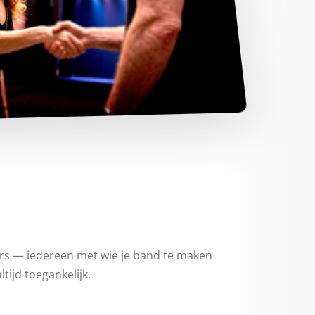
ers — iedereen met wie je band te maken
tijd toegankelijk.