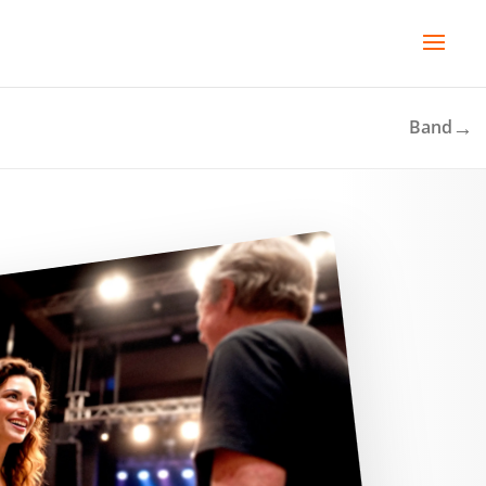
→
Band