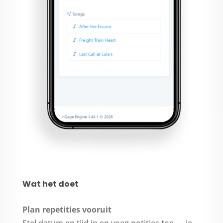
Wat het doet
Plan repetities vooruit
Stel datum en tijd in en voeg notities toe — je