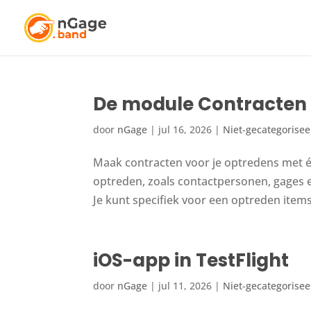
De module Contracten i
door
nGage
|
jul 16, 2026
|
Niet-gecategorise
Maak contracten voor je optredens met éé
optreden, zoals contactpersonen, gages 
Je kunt specifiek voor een optreden items 
iOS-app in TestFlight
door
nGage
|
jul 11, 2026
|
Niet-gecategorise