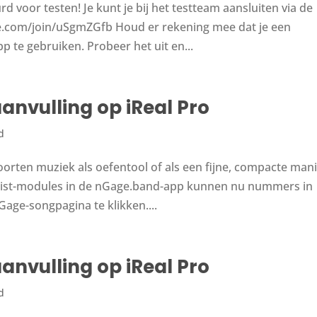
d voor testen! Je kunt je bij het testteam aansluiten via de
ple.com/join/uSgmZGfb Houd er rekening mee dat je een
te gebruiken. Probeer het uit en...
anvulling op iReal Pro
d
soorten muziek als oefentool of als een fijne, compacte man
tlist-modules in de nGage.band-app kunnen nu nummers in
Gage-songpagina te klikken....
anvulling op iReal Pro
d